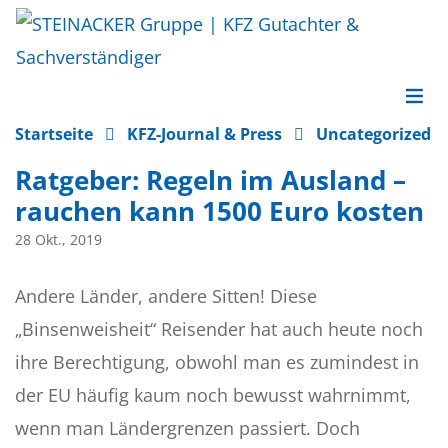
Skip
to
content
KFZ Gutachter & Sachverständiger ✓
STEINACKER Gruppe | KFZ Gutachter & Sachverständi
Startseite
KFZ-Journal & Press
Uncategorized
Unfallgutachten ✓ Wertgutachten ✓
Ratgeber: Regeln im Ausland –
Oldtimergutachten ✓ Technische Überwachung ✓
rauchen kann 1500 Euro kosten
Arbeitsschutz
28 Okt., 2019
Andere Länder, andere Sitten! Diese
„Binsenweisheit“ Reisender hat auch heute noch
ihre Berechtigung, obwohl man es zumindest in
der EU häufig kaum noch bewusst wahrnimmt,
wenn man Ländergrenzen passiert. Doch