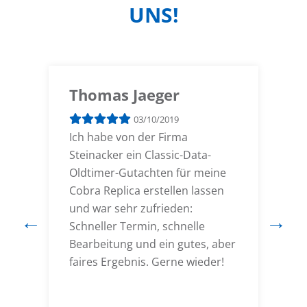
UNS!
Thomas Jaeger
03/10/2019
e
Ich habe von der Firma
I
e
Steinacker ein Classic-Data-
G
t
Oldtimer-Gutachten für meine
d
Cobra Replica erstellen lassen
G
und war sehr zufrieden:
e
Schneller Termin, schnelle
d
Bearbeitung und ein gutes, aber
i
faires Ergebnis. Gerne wieder!
M
S
d